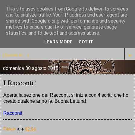
This site uses cookies from Google to deliver its services
Istaro Quettar
and to analyze traffic. Your IP address and user-agent are
shared with Google along with performance and security
metrics to ensure quality of service, generate usage
La biblioteca dei Master
statistics, and to detect and address abuse.
LEARN MORE
GOT IT
▼
▼
domenica 30 agosto 2015
I Racconti!
Aperta la sezione dei Racconti, si inizia con 4 scritti che ho
creato qualche anno fa. Buona Lettura!
Racconti
Filduin
alle
02:54