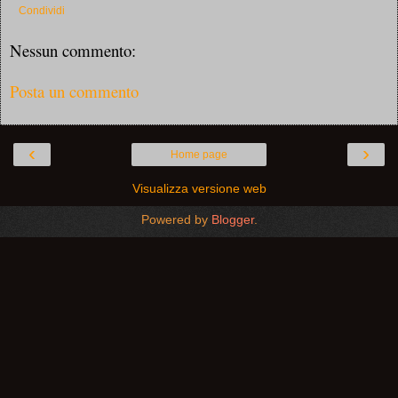
Condividi
Nessun commento:
Posta un commento
‹
›
Home page
Visualizza versione web
Powered by
Blogger
.