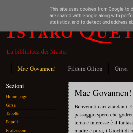
This site uses cookies from Google to de
are shared with Google along with perfo
Istaro Que
statistics, and to detect and address a
La biblioteca dei Master
Mae Govannen!
Filduin Gilion
Girsa
Sezioni
Mae Govannen!
Home page
Girsa
Benvenuti cari viandanti. Ch
Tabelle
passaggio spero che godrete
Popoli
tema e interesse è il fanta
madre e pura, i Giochi di r
Professioni