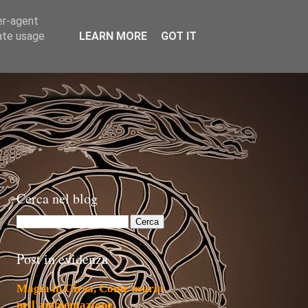
er-agent
rate usage
LEARN MORE
GOT IT
Cerca nel blog
Post in evidenza
Magia in Girsa, Come usarla
nell'ambientazione.