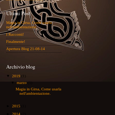
Ultimi Post
Magia in Girsa, Come usarla
nell'ambientazione.
I Racconti!
Finalmente!
Apertura Blog 21-08-14
Archivio blog
▼
2019
(1)
▼
marzo
(1)
Magia in Girsa, Come usarla
nell'ambientazione.
►
2015
(1)
►
2014
(2)