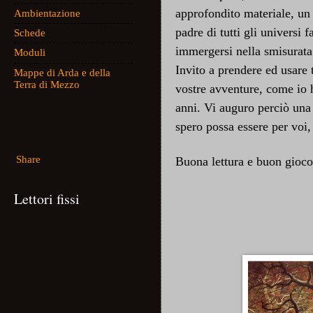
approfondito materiale, un
Ambientazione
padre di tutti gli universi 
Schede
immergersi nella smisurata
Moduli
Invito a prendere ed usare t
Mappe di Arda e della
Terra di Mezzo
vostre avventure, come io h
anni. Vi auguro perciò una
spero possa essere per voi,
Share
Buona lettura e buon gioco
Lettori fissi